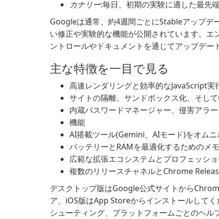
カナリー
:毎日、初期の実験に適した最先
Googleは通常、約4週間ごとにStableアップデ
い修正や実験的な機能が公開されています。エン
ントロールやドキュメントを通じてアップデー
主な特徴を一目で見る
高速レンダリングと効率的なJavaScript実行
サイトの隔離、サンドボックス化、そしてG
内蔵パスワードマネージャー、侵害アラー
機能
AI搭載ツール(Gemini、AIモード)を
バッテリーとRAMを最適化するためのメ
広範な拡張エコシステムとプロフェッショナル
複数のリリースチャネルとChrome Rel
デスクトップ版はGoogle公式サイトからChrome
ア、iOS版はApp Storeからインストール
シューティング、プラットフォームごとのヘルプに