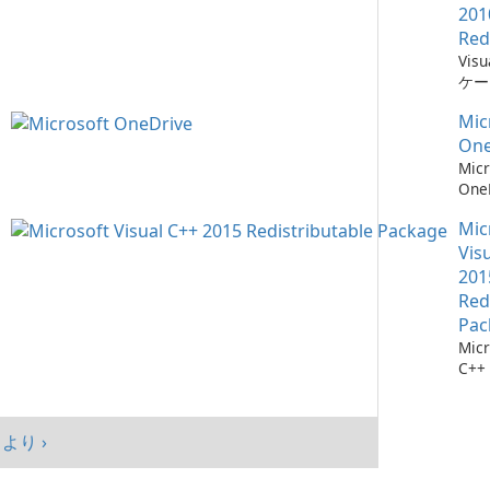
201
Red
Vis
ケー
に不
Mic
ーネ
One
Micr
One
イル
Mic
Vis
201
Red
Pac
Micr
C++
可能
シス
マン
より ›
まし