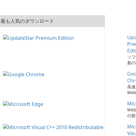
最も人気のダウンロード
Upd
Pr
Edi
ソフ
新の
とは、
Goo
Pre
でか
Ch
簡単
高速
た。
We
Mic
We
の新
Mic
Vis