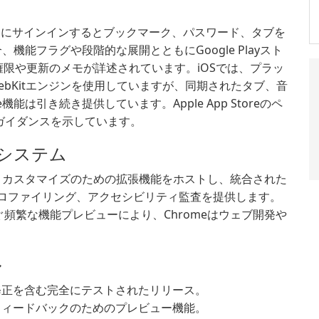
eアカウントにサインインするとブックマーク、パスワード、タブを
、機能フラグや段階的な展開とともにGoogle Playスト
権限や更新のメモが詳述されています。iOSでは、プラッ
のWebKitエンジンを使用していますが、同期されたタブ、音
は引き続き提供しています。Apple App Storeのペ
とガイダンスを示しています。
システム
ー、カスタマイズのための拡張機能をホストし、統合された
スプロファイリング、アクセシビリティ監査を提供します。
頻繁な機能プレビューにより、Chromeはウェブ開発や
ル
修正を含む完全にテストされたリリース。
フィードバックのためのプレビュー機能。