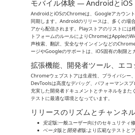
モバイル体験 — AndroidとiOS
AndroidとiOSのChromeは、Googl
同期します。Androidのリリースは、多くの場合
アから配信されます。Playストアのリストには
トフォームのルールによりChromeはApple
声検索、翻訳、安全なサインインなどのChrome機能
ージやGoogleのサポートは、iOS固有の制限
拡張機能、開発者ツール、エコ
Chromeウェブストアは生産性、プライバシ
DevToolsは高度なデバッグ、パフォーマン
充実した開発者ドキュメントとチャネルをまたぐ
テストに最適な環境となっています。
リリースのリズムとチャンネ
安定
版:一般ユーザー向けのセキュリティ
ベータ
版と
開発者
版:より広範なテストと