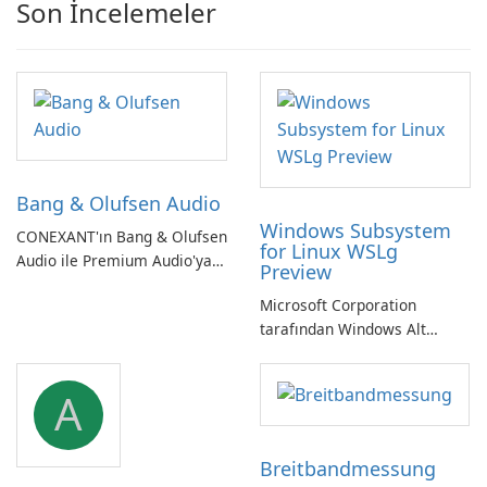
Son İncelemeler
Bang & Olufsen Audio
Windows Subsystem
CONEXANT'ın Bang & Olufsen
for Linux WSLg
Audio ile Premium Audio'ya
Preview
Kendinizi Daldırın
Microsoft Corporation
tarafından Windows Alt
Sistemi WSLg Önizleme -
Linux ve Windows
A
ortamlarının sorunsuz
entegrasyonu için
vazgeçilmez bir araç.
Breitbandmessung