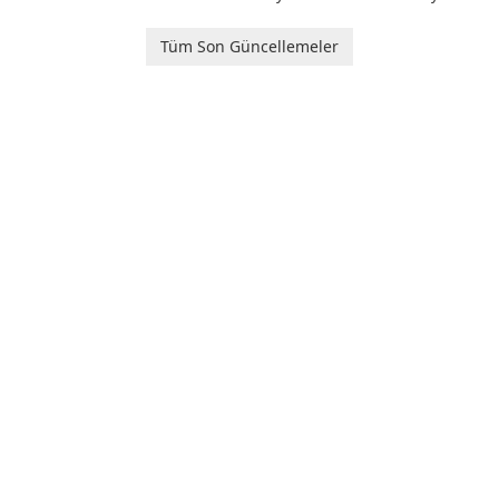
software application
designed to help you
Tüm Son Güncellemeler
calculate your Body Mass
Index quickly and accurately.