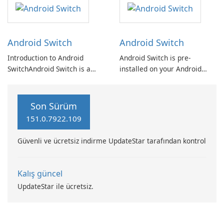
maintain the security of their
seamless connectivity and
organization's data.
media management.
Android Switch
Android Switch
Introduction to Android
Android Switch is pre-
SwitchAndroid Switch is a
installed on your Android
versatile software
device, providing a secure
application designed to
method for transferring
facilitate seamless device
photos, videos, contacts, and
Son Sürüm
switching, management, and
other data from a different
151.0.7922.109
customization for Android
phone or tablet during the
users.
initial setup process.
Güvenli ve ücretsiz indirme UpdateStar tarafından kontrol
Kalış güncel
UpdateStar ile ücretsiz.