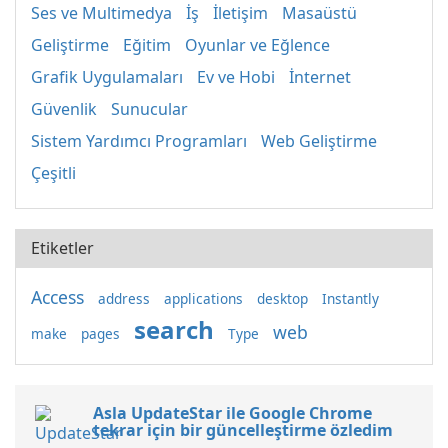
Ses ve Multimedya
İş
İletişim
Masaüstü
Geliştirme
Eğitim
Oyunlar ve Eğlence
Grafik Uygulamaları
Ev ve Hobi
İnternet
Güvenlik
Sunucular
Sistem Yardımcı Programları
Web Geliştirme
Çeşitli
Etiketler
Access
address
applications
desktop
Instantly
search
web
make
pages
Type
Asla UpdateStar ile Google Chrome
tekrar için bir güncelleştirme özledim