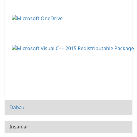
Daha ›
İnsanlar