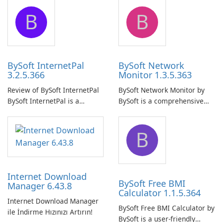
application designed to
application that allows users
B
B
ensure the continuous and
to easily browse and manage
uninterrupted operation of
shared folders on their
your computer system.
network.
BySoft InternetPal
BySoft Network
3.2.5.366
Monitor 1.3.5.363
Review of BySoft InternetPal
BySoft Network Monitor by
BySoft InternetPal is a
BySoft is a comprehensive
comprehensive software
network monitoring software
application designed to
designed to help businesses
B
monitor your internet
effectively manage their
connection and provide real-
network infrastructure.
time insights into its
performance.
Internet Download
BySoft Free BMI
Manager 6.43.8
Calculator 1.1.5.364
Internet Download Manager
BySoft Free BMI Calculator by
ile İndirme Hızınızı Artırın!
BySoft is a user-friendly