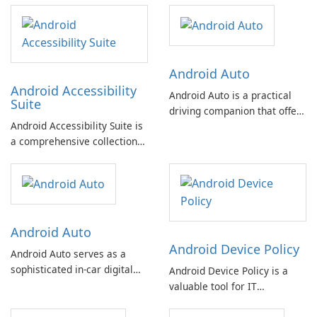
Android Auto
Android Accessibility
Android Auto is a practical
Suite
driving companion that offers
Android Accessibility Suite is
various functionalities to
a comprehensive collection
enhance your driving
of accessibility apps
experience. With the
designed to facilitate the use
assistance of Google
of your Android device hands-
Assistant, Android Auto
free or through a switch
keeps you focused,
device.
connected, and entertained
Android Auto
while on the road.
Android Device Policy
Android Auto serves as a
sophisticated in-car digital
Android Device Policy is a
assistant, designed to
valuable tool for IT
enhance driver safety and
administrators looking to
convenience through