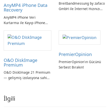
Breitbandmessung by zafaco
AnyMP4 iPhone Data
GmbH ile İnternet Hızınızı
Recovery
Kontrol Edin!
AnyMP4 iPhone Veri
Kurtarma ile Kayıp iPhone
Verilerini Kolayca Kurtarın
PremierOpinion
O&O DiskImage
PremierOpinion'ın Gücünü
Premium
Serbest Bırakın!
O&O DiskImage 21 Premium
— gelişmiş izolasyona sahip
güçlü, Alman yapımı tam
sistem yedekleme
İlgili