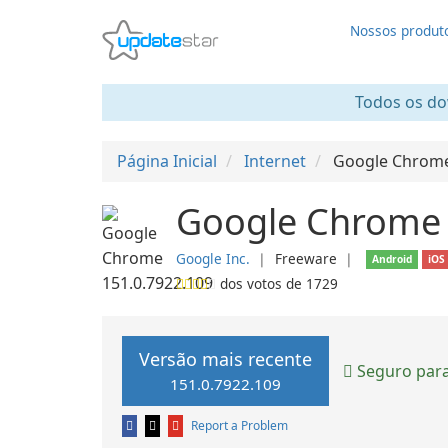
Nossos produt
Todos os dow
Página Inicial
Internet
Google Chrom
Google Chrome 
Google Inc.
❘
Freeware
❘
Android
iOS
dos votos de
1729
Versão mais recente
Seguro para
151.0.7922.109
Report a Problem