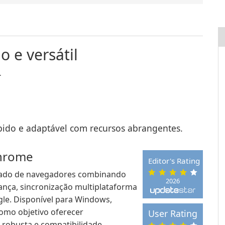
 e versátil
.
do e adaptável com recursos abrangentes.
Chrome
Editor's Rating
cado de navegadores combinando
2026
ança, sincronização multiplataforma
gle. Disponível para Windows,
omo objetivo oferecer
User Rating
 robusta e compatibilidade