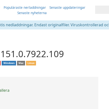
r
Populäraste nerladdningar
Senaste uppdateringar
Senaste nyheterna
atis nedladdningar. Endast originalfiler. Viruskontrollerad oc
151.0.7922.109
Windows
Mac
Linux
allera