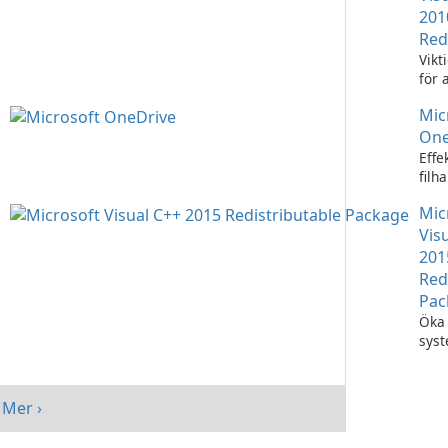
201
Red
Vikt
för 
Visu
Mic
appl
One
Effe
filh
Micr
Mic
One
Vis
201
Red
Pac
Öka 
sys
med
Visu
Redi
Mer ›
Pack