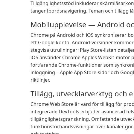
Tillgänglighetsstöd inkluderar skärmläsarko
tangentbordsnavigering. Teman och tillägg l
Mobilupplevelse — Android oc
Chrome på Android och iOS synkroniserar bok
ett Google-konto. Android-versioner kommer 
stegvisa utrullningar; Play Store-listan deta
iOS använder Chrome Apples WebKit-motor på
fortfarande Chrome-funktioner som synkronise
inloggning – Apple App Store-sidor och Googl
riktlinjer.
Tillägg, utvecklarverktyg och
Chrome Web Store är värd för tillägg för prod
integrerade DevTools erbjuder avancerad fel
tillgänglighetsgranskning. Omfattande utve
funktionsförhandsvisningar över kanaler gör 