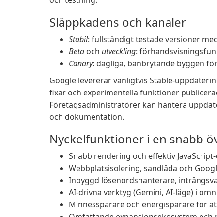
och testning.
Släppkadens och kanaler
Stabil
: fullständigt testade versioner me
Beta
och
utveckling
: förhandsvisningsfun
Canary
: dagliga, banbrytande byggen för
Google levererar vanligtvis Stable-uppdateri
fixar och experimentella funktioner publice
Företagsadministratörer kan hantera uppdate
och dokumentation.
Nyckelfunktioner i en snabb öv
Snabb rendering och effektiv JavaScript-
Webbplatsisolering, sandlåda och Goog
Inbyggd lösenordshanterare, intrångsva
AI-drivna verktyg (Gemini, AI-läge) i 
Minnessparare och energisparare för at
Omfattande expansionsekosystem och p