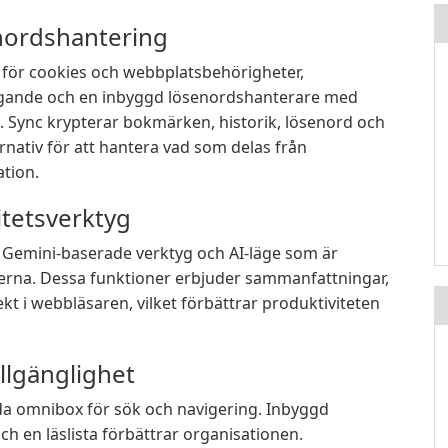
enordshantering
r för cookies och webbplatsbehörigheter,
yggande och en inbyggd lösenordshanterare med
 Sync krypterar bokmärken, historik, lösenord och
rnativ för att hantera vad som delas från
tion.
itetsverktyg
 Gemini-baserade verktyg och AI-läge som är
erna. Dessa funktioner erbjuder sammanfattningar,
kt i webbläsaren, vilket förbättrar produktiviteten
illgänglighet
da omnibox för sök och navigering. Inbyggd
och en läslista förbättrar organisationen.