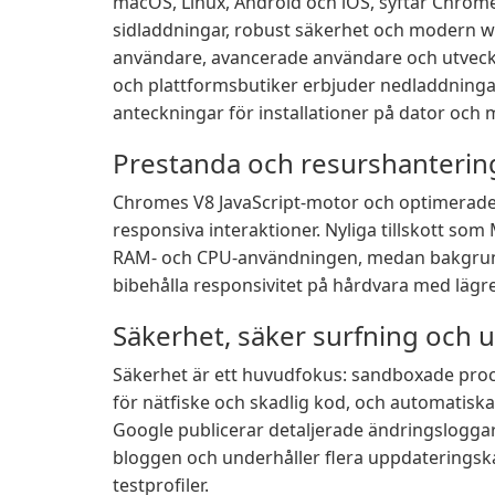
macOS, Linux, Android och iOS, syftar Chrome 
sidladdningar, robust säkerhet och modern we
användare, avancerade användare och utveckl
och plattformsbutiker erbjuder nedladdninga
anteckningar för installationer på dator och 
Prestanda och resurshanterin
Chromes V8 JavaScript-motor och optimerade
responsiva interaktioner. Nyliga tillskott s
RAM- och CPU-användningen, medan bakgrundst
bibehålla responsivitet på hårdvara med lägr
Säkerhet, säker surfning och 
Säkerhet är ett huvudfokus: sandboxade proc
för nätfiske och skadlig kod, och automatisk
Google publicerar detaljerade ändringslogga
bloggen och underhåller flera uppdateringskana
testprofiler.