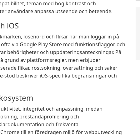
mpatibilitet, teman med hög kontrast och
åter användare anpassa utseende och beteende.
h iOS
märken, lösenord och flikar när man loggar in på
ofta via Google Play Store med funktionsflaggor och
ljerar behörigheter och uppdateringsanteckningar. På
 grund av plattformsregler, men erbjuder
rade flikar, röstsökning, översättning och säker
e-stöd beskriver iOS-specifika begränsningar och
 ekosystem
uktivitet, integritet och anpassning, medan
sökning, prestandaprofilering och
cklardokumentation och frekventa
Chrome till en föredragen miljö för webbutveckling