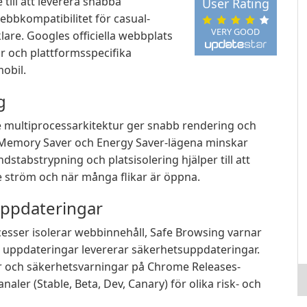
till att leverera snabba
User Rating
bbkompatibilitet för casual-
VERY GOOD
are. Googles officiella webbplats
r och plattformsspecifika
mobil.
g
 multiprocessarkitektur ger snabb rendering och
om Memory Saver och Energy Saver-lägena minskar
abstrypning och platsisolering hjälper till att
e ström och när många flikar är öppna.
uppdateringar
esser isolerar webbinnehåll, Safe Browsing varnar
a uppdateringar levererar säkerhetsuppdateringar.
r och säkerhetsvarningar på Chrome Releases-
ler (Stable, Beta, Dev, Canary) för olika risk- och