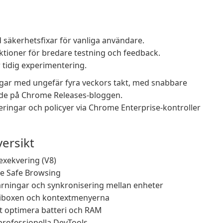
d säkerhetsfixar för vanliga användare.
ktioner för bredare testning och feedback.
 tidig experimentering.
ngar med ungefär fyra veckors takt, med snabbare
rade på Chrome Releases-bloggen.
ringar och policyer via Chrome Enterprise-kontroller
ersikt
exekvering (V8)
le Safe Browsing
rningar och synkronisering mellan enheter
omniboxen och kontextmenyerna
t optimera batteri och RAM
rofessionella DevTools