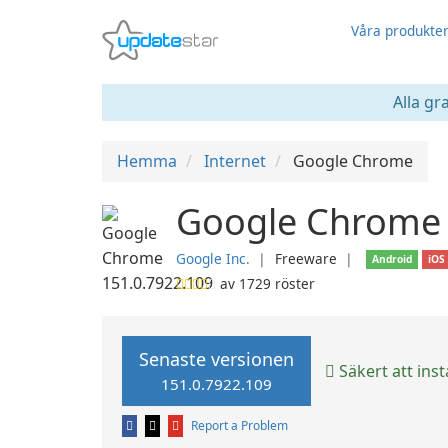
Våra produkte
Alla gr
Hemma
Internet
Google Chrome
Google Chrome 
Google Inc.
❘
Freeware
❘
Android
iOS
av
1729
röster
Senaste versionen
Säkert att inst
151.0.7922.109
Report a Problem