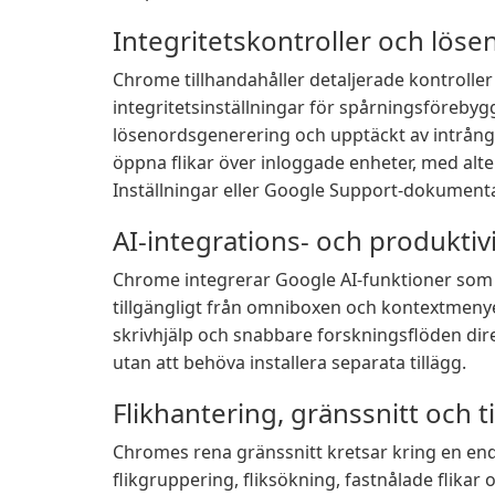
Integritetskontroller och lös
Chrome tillhandahåller detaljerade kontrolle
integritetsinställningar för spårningsföreb
lösenordsgenerering och upptäckt av intrång.
öppna flikar över inloggade enheter, med alte
Inställningar eller Google Support-dokumenta
AI-integrations- och produktiv
Chrome integrerar Google AI-funktioner som
tillgängligt från omniboxen och kontextmeny
skrivhjälp och snabbare forskningsflöden dire
utan att behöva installera separata tillägg.
Flikhantering, gränssnitt och t
Chromes rena gränssnitt kretsar kring en en
flikgruppering, fliksökning, fastnålade flikar 