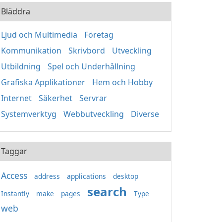
Bläddra
Ljud och Multimedia
Företag
Kommunikation
Skrivbord
Utveckling
Utbildning
Spel och Underhållning
Grafiska Applikationer
Hem och Hobby
Internet
Säkerhet
Servrar
Systemverktyg
Webbutveckling
Diverse
Taggar
Access
address
applications
desktop
search
Instantly
make
pages
Type
web